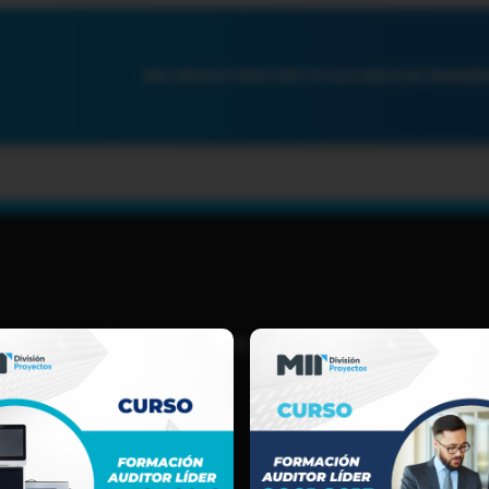
INICIO
NOSOTROS
CERTIFICACIONES
ENTRENAMI
TIJUANA, B.C.
(664) 969 5631
LOGISTICA@MIREGISTER.COM