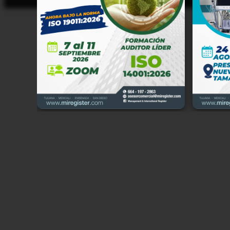
Manage
Cerrad
Califo
tratam
cumpli
Partic