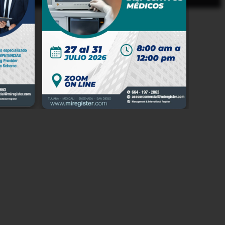
io en
 Baja
e del
n, en
e los