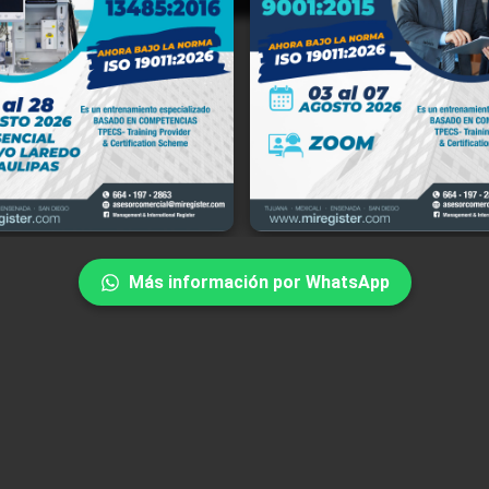
ment and International Register, S.C. (en lo sucesivo "MIR"), con domicil
a Río Tinto No. 18171-7, Río Tijuana Tercera Etapa, C.P. 22226, Tijuana,
rnia, México, y portal de internet www.miregister.com, es responsabl
iento de sus datos personales, del uso que se les dé y de su protecció
miento de la Ley Federal de Protección de Datos Personales en Posesión d
ulares, su Reglamento y demás disposiciones aplicables.
Más información por WhatsApp