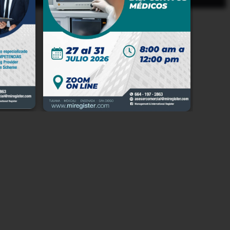
io en
 Baja
e del
n, en
e los