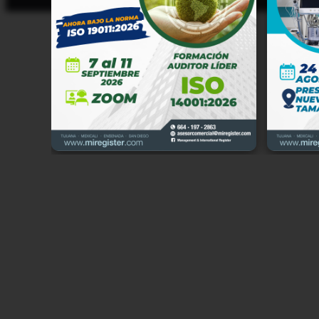
Manage
Cerrad
Califo
tratam
cumpli
Partic