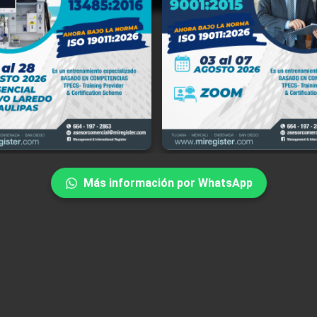
ment and International Register, S.C. (en lo sucesivo "MIR"), con domicil
a Río Tinto No. 18171-7, Río Tijuana Tercera Etapa, C.P. 22226, Tijuana,
rnia, México, y portal de internet www.miregister.com, es responsabl
iento de sus datos personales, del uso que se les dé y de su protecció
miento de la Ley Federal de Protección de Datos Personales en Posesión d
ulares, su Reglamento y demás disposiciones aplicables.
Más información por WhatsApp