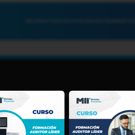
INICIO
NOSOTROS
CERTIFICACIONES
ENTRENAMIENTOS
TIJUANA, B.C.
(664) 969 5631
LOGISTICA@MIREGISTER.COM