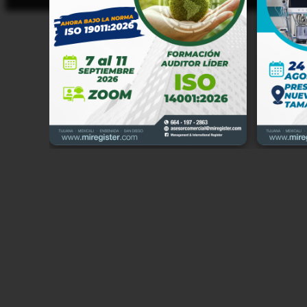
Manage
Cerrad
Califo
tratam
cumpli
Partic