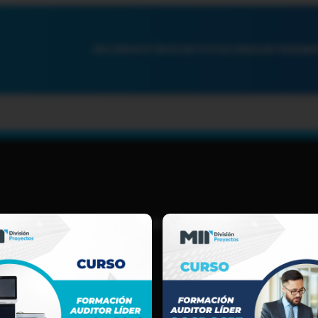
INICIO
NOSOTROS
CERTIFICACIONES
ENTRENAMI
TIJUANA, B.C.
(664) 969 5631
LOGISTICA@MIREGISTER.COM