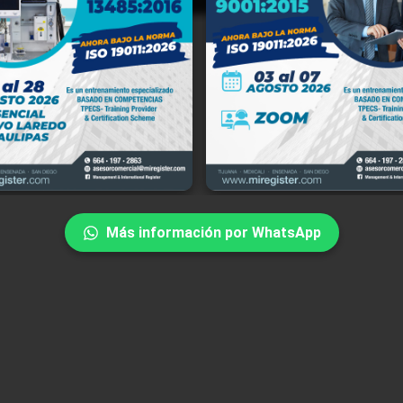
ment and International Register, S.C. (en lo sucesivo "MIR"), con domicil
a Río Tinto No. 18171-7, Río Tijuana Tercera Etapa, C.P. 22226, Tijuana,
rnia, México, y portal de internet www.miregister.com, es responsabl
iento de sus datos personales, del uso que se les dé y de su protecció
miento de la Ley Federal de Protección de Datos Personales en Posesión d
ulares, su Reglamento y demás disposiciones aplicables.
Más información por WhatsApp