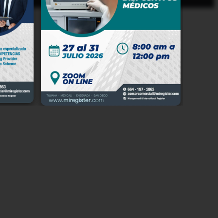
io en
 Baja
e del
n, en
e los