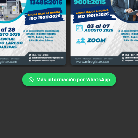
ment and International Register, S.C. (en lo sucesivo "MIR"), con domicil
a Río Tinto No. 18171-7, Río Tijuana Tercera Etapa, C.P. 22226, Tijuana,
rnia, México, y portal de internet www.miregister.com, es responsabl
iento de sus datos personales, del uso que se les dé y de su protecció
miento de la Ley Federal de Protección de Datos Personales en Posesión d
ulares, su Reglamento y demás disposiciones aplicables.
Más información por WhatsApp