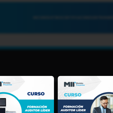
INICIO
NOSOTROS
CERTIFICACIONES
ENTRENAMI
TIJUANA, B.C.
(664) 969 5631
LOGISTICA@MIREGISTER.COM