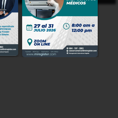
io en
 Baja
e del
n, en
e los