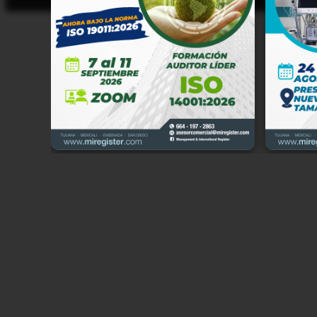
Manage
Cerrad
Califo
tratam
cumpli
Partic