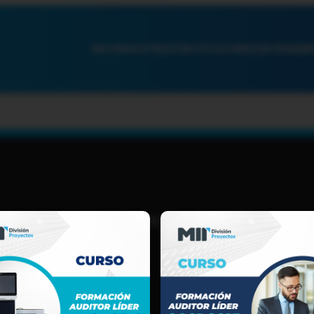
INICIO
NOSOTROS
CERTIFICACIONES
ENTRENAMI
TIJUANA, B.C.
(664) 969 5631
LOGISTICA@MIREGISTER.COM