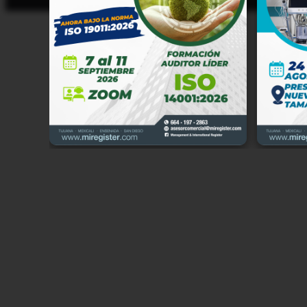
Manage
Cerrad
Califo
tratam
cumpli
Partic