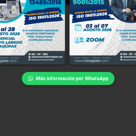
ment and International Register, S.C. (en lo sucesivo "MIR"), con domicil
a Río Tinto No. 18171-7, Río Tijuana Tercera Etapa, C.P. 22226, Tijuana,
rnia, México, y portal de internet www.miregister.com, es responsabl
iento de sus datos personales, del uso que se les dé y de su protecció
miento de la Ley Federal de Protección de Datos Personales en Posesión d
ulares, su Reglamento y demás disposiciones aplicables.
Más información por WhatsApp