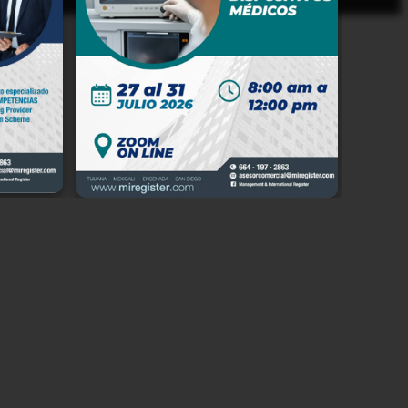
io en
 Baja
e del
n, en
e los